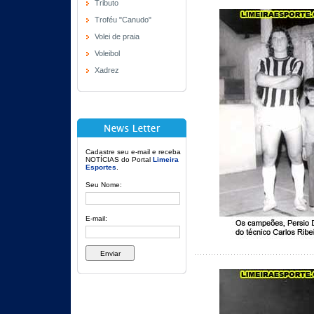
Tributo
Troféu "Canudo"
Volei de praia
Voleibol
Xadrez
Cadastre seu e-mail e receba
NOTÍCIAS do Portal
Limeira
Esportes
.
Seu Nome:
E-mail: