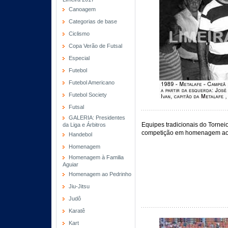
Canoagem
Categorias de base
Ciclismo
Copa Verão de Futsal
Especial
Futebol
Futebol Americano
Futebol Society
Futsal
GALERIA: Presidentes
Equipes tradicionais do Tornei
da Liga e Árbitros
competição em homenagem ao t
Handebol
Homenagem
Homenagem à Familia
Aguiar
Homenagem ao Pedrinho
Jiu-Jitsu
Judô
Karatê
Kart