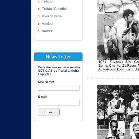
Tributo
Troféu "Canudo"
Volei de praia
Voleibol
Xadrez
Cadastre seu e-mail e receba
NOTÍCIAS do Portal
Limeira
Esportes
.
Seu Nome:
E-mail: