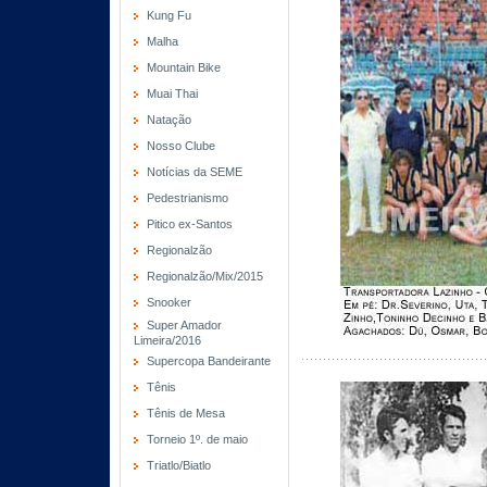
Kung Fu
Malha
Mountain Bike
Muai Thai
Natação
Nosso Clube
Notícias da SEME
Pedestrianismo
Pitico ex-Santos
Regionalzão
Regionalzão/Mix/2015
Snooker
Super Amador
Limeira/2016
Supercopa Bandeirante
Tênis
Tênis de Mesa
Torneio 1º. de maio
Triatlo/Biatlo