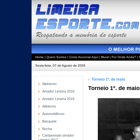
Home
|
Quem Somos
|
Como Anunciar Aqui
|
Mural
|
Por Onde Anda?
|
Sexta-feira, 07 de Agosto de 2026
Torneio 1º. de maio
Alpinismo
Torneio 1º. de maio
Amador Limeira 2018
Amador Limeira 2019
Atletismo
Automobilísmo
Basquete
Bocha
Campeonato amador
Limeira 2017