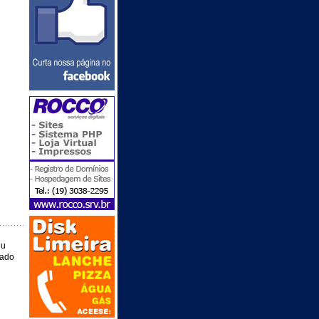
eu
eado