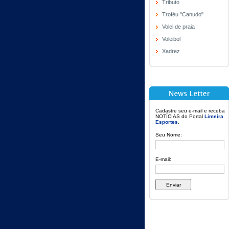
Tributo
Troféu "Canudo"
Volei de praia
Voleibol
Xadrez
Cadastre seu e-mail e receba
NOTÍCIAS do Portal
Limeira
Esportes
.
Seu Nome:
E-mail: