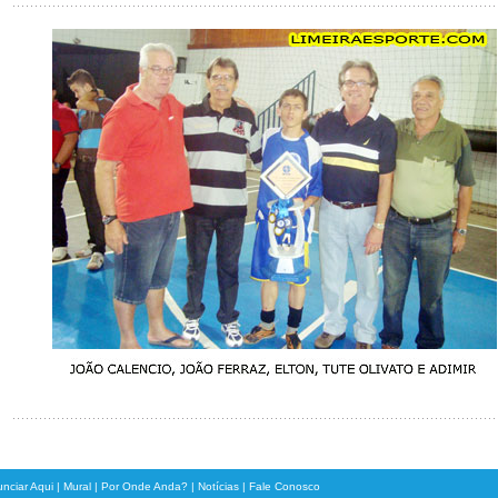
nciar Aqui
|
Mural
|
Por Onde Anda?
|
Notícias
|
Fale Conosco