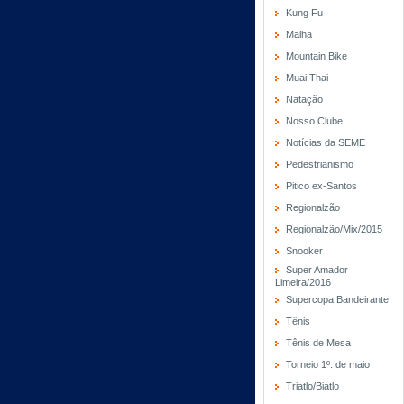
Kung Fu
Malha
Mountain Bike
Muai Thai
Natação
Nosso Clube
Notícias da SEME
Pedestrianismo
Pitico ex-Santos
Regionalzão
Regionalzão/Mix/2015
Snooker
Super Amador
Limeira/2016
Supercopa Bandeirante
Tênis
Tênis de Mesa
Torneio 1º. de maio
Triatlo/Biatlo