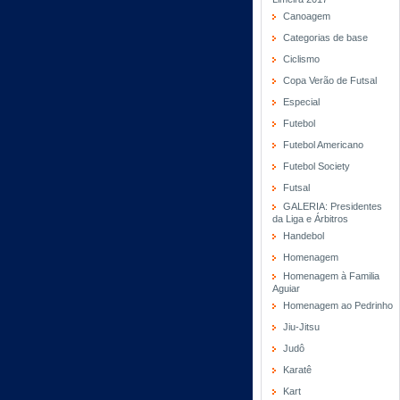
Canoagem
Categorias de base
Ciclismo
Copa Verão de Futsal
Especial
Futebol
Futebol Americano
Futebol Society
Futsal
GALERIA: Presidentes
da Liga e Árbitros
Handebol
Homenagem
Homenagem à Familia
Aguiar
Homenagem ao Pedrinho
Jiu-Jitsu
Judô
Karatê
Kart