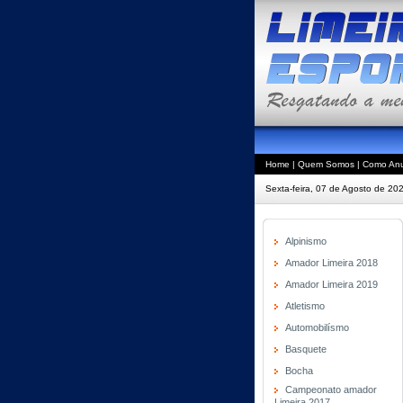
Home
|
Quem Somos
|
Como Anu
Sexta-feira, 07 de Agosto de 20
Alpinismo
Amador Limeira 2018
Amador Limeira 2019
Atletismo
Automobilísmo
Basquete
Bocha
Campeonato amador
Limeira 2017