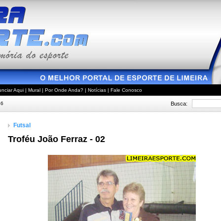
nciar Aqui
|
Mural
|
Por Onde Anda?
|
Notícias
|
Fale Conosco
Busca:
26
Futsal
Troféu João Ferraz - 02